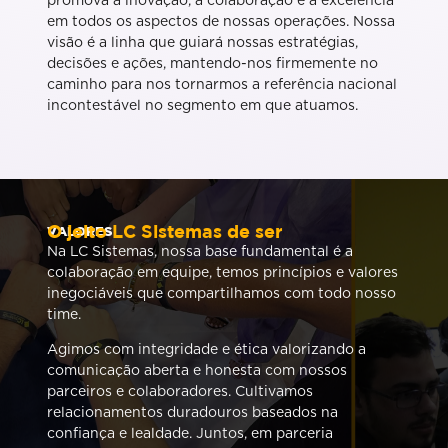
promova a inovação, a colaboração e a excelência
em todos os aspectos de nossas operações. Nossa
visão é a linha que guiará nossas estratégias,
decisões e ações, mantendo-nos firmemente no
caminho para nos tornarmos a referência nacional
incontestável no segmento em que atuamos.
O jeito LC Sistemas de ser
VALORES
Na LC Sistemas, nossa base fundamental é a
colaboração em equipe, temos princípios e valores
inegociáveis que compartilhamos com todo nosso
time.
Agimos com integridade e ética valorizando a
comunicação aberta e honesta com nossos
parceiros e colaboradores. Cultivamos
relacionamentos duradouros baseados na
confiança e lealdade. Juntos, em parceria