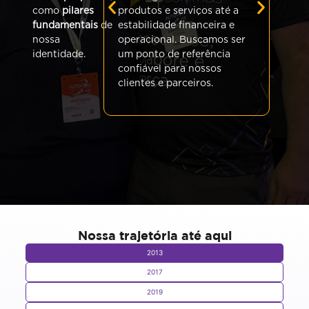
pa
como
pilares
produtos e serviços até a
Va
fundamentais
de
estabilidade financeira e
re
nossa
operacional. Buscamos ser
de
identidade.
um ponto de referência
no
confiável para nossos
pe
clientes e parceiros.
ex
cl
Nossa trajetória até aqui
2013
2017
2019