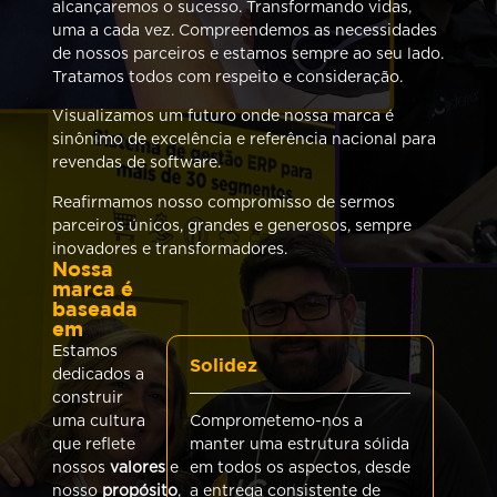
alcançaremos o sucesso. Transformando vidas,
uma a cada vez. Compreendemos as necessidades
de nossos parceiros e estamos sempre ao seu lado.
Tratamos todos com respeito e consideração.
Visualizamos um futuro onde nossa marca é
sinônimo de excelência e referência nacional para
revendas de software.
Reafirmamos nosso compromisso de sermos
parceiros únicos, grandes e generosos, sempre
inovadores e transformadores.
Nossa
marca é
baseada
em
E
Estamos
Solidez
dedicados a
Na
construir
no
uma cultura
Comprometemo-nos a
En
que reflete
manter uma estrutura sólida
de
nossos
valores
e
em todos os aspectos, desde
tr
nosso
propósito
,
a entrega consistente de