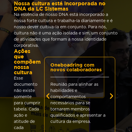
Nossa cultura está incorporada no
DNA da LC Sistemas
Na essência de nosso DNA está incorporado a
nossa forte cultura e trabalha-la diariamente e é
nosso dever cultiva-la em conjunto. Para nós,
cultura não é uma ação isolada e sim, um conjunto
de atividades que formam a nossa identidade
corporativa.
Ações
que
compõem
Oneboadring com
nossa
novos colaboradores
cultura
R
Esse
documento
Reunião para alinhar as
Re
não existe
habilidades e
li
somente
comportamentos
fe
para cumprir
necessários para se
e 
tabela. Cada
tornarem membros
na
ação e
qualificados e apresentar a
atitude de
cultura da empresa.
cada