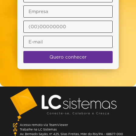
Quero conhecer
Acesso remoto via TeamViewer
Trabalhe na LC Sistemas
Av. Bernado Sayão, nº 425, Silas Freitas, Mãe do Rio/PA - 68677-000