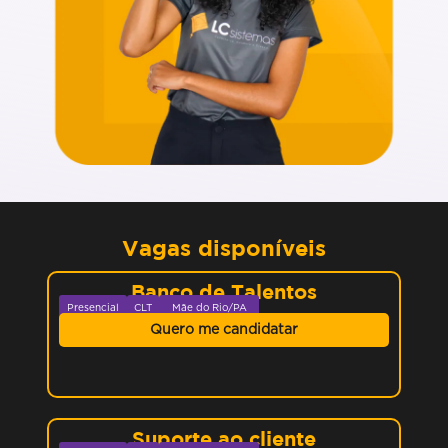
Vagas disponíveis
Banco de Talentos
Presencial
CLT
Mãe do Rio/PA
Quero me candidatar
Suporte ao cliente