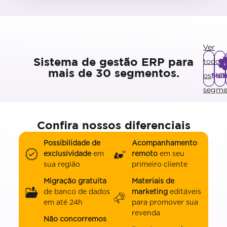
Ver
todos
Sistema de gestão ERP para
mais de 30 segmentos.
Mer
Serv
Co
F
os
segmen
Confira nossos diferenciais
Possibilidade de
Acompanhamento
exclusividade
em
remoto
em seu
sua região
primeiro cliente
Migração gratuita
Materiais de
de banco de dados
marketing
editáveis
em até 24h
para promover sua
revenda
Não concorremos