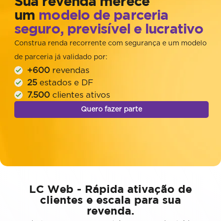
Sua revenda merece
um
modelo de parceria
seguro, previsível e lucrativo
Construa renda recorrente com segurança e um modelo
de parceria já validado por:
+600
revendas
25
estados e DF
7.500
clientes ativos
Quero fazer parte
LC Web - Rápida ativação de
clientes e escala para sua
revenda.