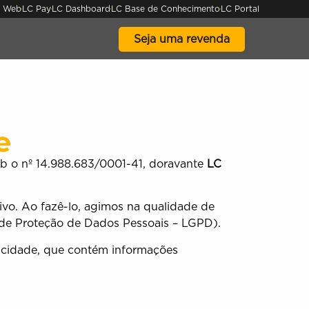
 Web
LC Pay
LC Dashboard
LC Base de Conhecimento
LC Portal
Seja uma revenda
e
sob o nº 14.988.683/0001-41, doravante
LC
ivo. Ao fazê-lo, agimos na qualidade de
l de Proteção de Dados Pessoais – LGPD).
vacidade, que contém informações