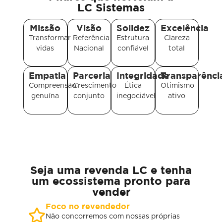
LC Sistemas
Missão
Visão
Solidez
Excelência
Transformar
Referência
Estrutura
Clareza
vidas
Nacional
confiável
total
Empatia
Parceria
Integridade
Transparênci
Compreensão
Crescimento
Ética
Otimismo
genuína
conjunto
inegociável
ativo
Seja uma revenda LC e tenha
um ecossistema pronto para
vender
Foco no revendedor
Não concorremos com nossas próprias